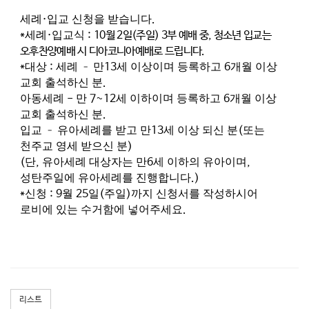
세례
·
입교 신청을 받습니다
.
*
세례
·
입교식
:
10
월
2
일
(
주일
) 3
부 예배 중
,
청소년 입교는
오후찬양예배 시 디아코니아예배로 드립니다
.
*
대상
:
세례
–
만
13
세 이상이며 등록하고
6
개월 이상
교회 출석하신 분
.
아동세례
-
만
7~12
세 이하이며 등록하고
6
개월 이상
교회 출석하신 분
.
입교
–
유아세례를 받고 만
13
세 이상 되신 분
(
또는
천주교 영세 받으신 분
)
(
단
,
유아세례 대상자는 만
6
세 이하의 유아이며
,
성탄주일에 유아세례를 진행합니다
.)
*
신청
: 9
월
25
일
(
주일
)
까지 신청서를 작성하시어
로비에 있는 수거함에 넣어주세요
.
리스트