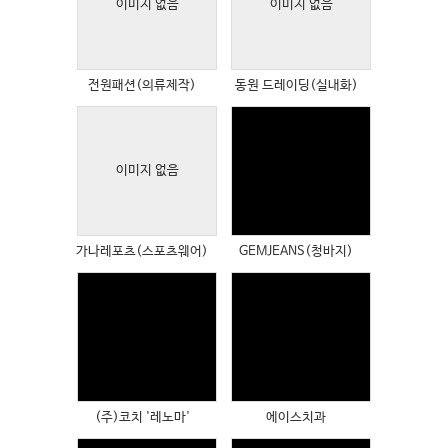
이미지 없음
Views
이미지 없음
Views
전원패션(의류제작)
동원 드레이딩(실내화)
이미지 없음
Views
Views
가나레포츠(스포츠웨어)
GEMJEANS(청바지)
Views
Views
(주)코치 '레노마'
에이스치과