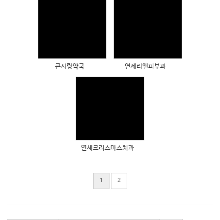
Views
Views
큰사랑약국
연세리앤피부과
Views
연세크리스마스치과
1
2