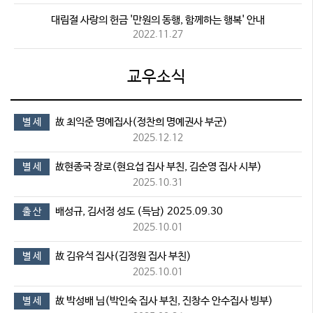
대림절 사랑의 헌금 '만원의 동행, 함께하는 행복' 안내
2022.11.27
교우소식
故 최익준 명예집사(정찬희 명예권사 부군)
별 세
2025.12.12
故현종국 장로(현요섭 집사 부친, 김순영 집사 시부)
별 세
2025.10.31
배성규, 김서정 성도 (득남) 2025.09.30
출 산
2025.10.01
故 김유석 집사(김정원 집사 부친)
별 세
2025.10.01
故 박성배 님(박인숙 집사 부친, 진창수 안수집사 빙부)
별 세