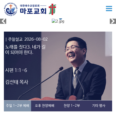
| 주일설교
2026-08-02
노래를 짓다3. 네가 길
이 되어야 한다.
시편 1:1-6
김선태 목사
주일 1-2부 예배
오후 찬양예배
찬양 1-2부
기타 행사