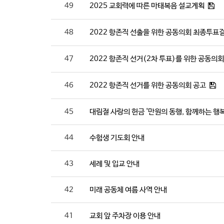
49
2025 교회력에 따른 마태복음 설교계획
48
2022 항존직 선출을 위한 공동의회 최종투표
47
2022 항존직 선거(2차 투표)를 위한 공동의회
46
2022 항존직 선거를 위한 공동의회 공고
45
대림절 사랑의 헌금 '만원의 동행, 함께하는 행복
44
수험생 기도회 안내
43
세례 및 입교 안내
42
미래 공동체 여름 사역 안내
41
교회 앞 주차장 이용 안내