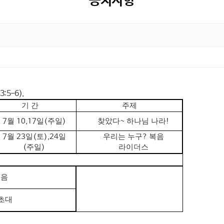
공지사항
3:5-6).
기 간
주제
7
월
10,17
일
(
주일
)
찾았다
~
하나님 나라
!
7
월
23
일
(
토
),24
일
우리는 누구
?
복음
(
주일
)
라이더스
복음
초대