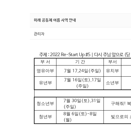
미래 공동체 여름 사역 안내
관리자
주제
: 2022 Re-Start Up #5 |
다시 주님 앞으로
(
딛
부 서
기 간
부서
영유아부
7
월
17,24
일
(
주일
)
유치부
7
월
16
일
(
토
),17
일
유년부
소년부
(
주일
)
7
월
30
일
(
토
),31
일
청소년부
구해줘
!
(
주일
)
8
월
6
일
(
토
)-8
일
청년부
빛으로의 
(
월
)