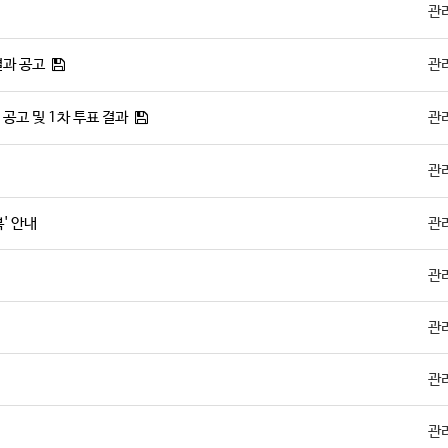
관
결과 공고
관
 공고 및 1차 투표 결과
관
관
' 안내
관
관
관
관
관