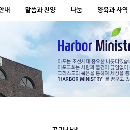
안내
말씀과 찬양
나눔
양육과 사역