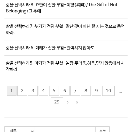
삶을 선택하라 8. 요한이 전한 부활-이향(異向)/The Gift of Not
Belonging/그 후에
삶을 선택하라7. 누가가 전한 부활-잘난 것이 아닌 잘 사는 것으로 증언
하라.
삶을 선택하라 6. 마태가 전한 부활-완벽하지 않아도
삶을 선택하라5. 마가가 전한 부활-놀람,두려움,침묵,믿지 않음에서 시
작하라
1
2
3
4
5
6
7
8
9
10
...
29
검색